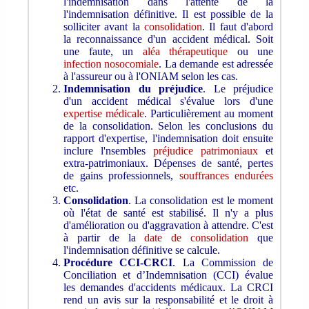
l'indemnisation dans l'attente de la
l'indemnisation définitive. Il est possible de la
solliciter avant la
consolidation
. Il faut d'abord
la reconnaissance d'un accident médical. Soit
une faute, un
aléa thérapeutique
ou une
infection nosocomiale
. La demande est adressée
à l'assureur ou à l'ONIAM selon les cas.
Indemnisation du préjudice
. Le préjudice
d'un accident médical s'évalue lors d'une
expertise médicale
. Particulièrement au moment
de la consolidation. Selon les conclusions du
rapport d'expertise, l'indemnisation doit ensuite
inclure l'nsembles
préjudice patrimoniaux
et
extra-patrimoniaux. Dépenses de santé, pertes
de gains professionnels,
souffrances endurées
etc.
Consolidation
. La consolidation est le moment
où l'état de santé est stabilisé. Il n'y a plus
d'amélioration ou d'aggravation à attendre. C'est
à partir de la
date de consolidation
que
l'indemnisation définitive se calcule.
Procédure CCI-CRCI
. La Commission de
Conciliation et d’Indemnisation (CCI) évalue
les demandes d'accidents médicaux. La CRCI
rend un avis sur la responsabilité et le droit à