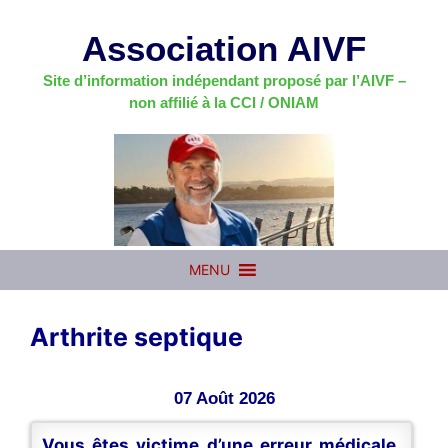
Aller
au
Association AIVF
contenu
Site d’information indépendant proposé par l’AIVF –
non affilié à la CCI / ONIAM
MENU
Arthrite septique
07 Août 2026
Vous êtes victime d’une erreur médicale,