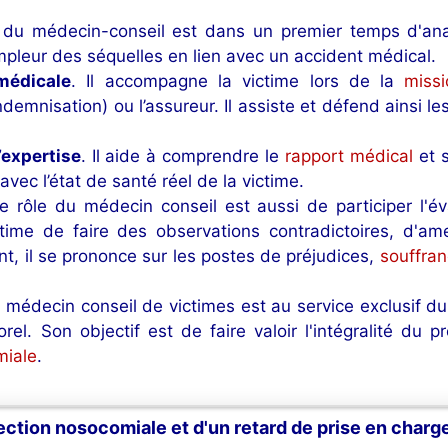
e du médecin-conseil est dans un premier temps d'an
’ampleur des séquelles en lien avec un accident médical.
médicale
. Il accompagne la victime lors de la
miss
demnisation) ou l’assureur. Il assiste et défend ainsi le
’expertise
. Il aide à comprendre le
rapport médical
et 
avec l’état de santé réel de la victime.
Le rôle du médecin conseil est aussi de participer l'é
ctime de faire des observations contradictoires, d'am
, il se prononce sur les postes de préjudices,
souffra
e médecin conseil de victimes est au service exclusif du
. Son objectif est de faire valoir l'intégralité du p
miale
.
ection nosocomiale et d'un retard de prise en charg