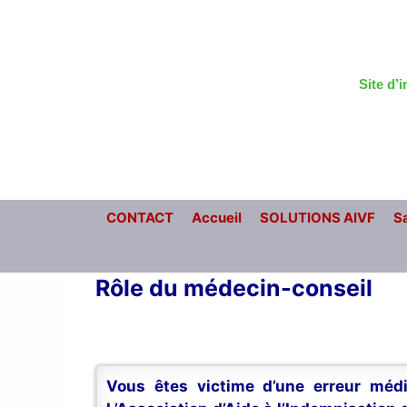
Aller
au
contenu
Site d’
CONTACT
Accueil
SOLUTIONS AIVF
Sa
Rôle du médecin-conseil
Vous êtes victime d’une erreur médi