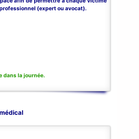
space afin de permettre à chaque victime
professionnel (expert ou avocat).
 dans la journée.
 médical