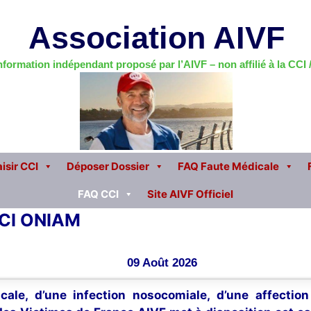
Association AIVF
information indépendant proposé par l’AIVF – non affilié à la CCI
isir CCI
Déposer Dossier
FAQ Faute Médicale
FAQ CCI
Site AIVF Officiel
CCI ONIAM
09 Août 2026
cale, d’une infection nosocomiale, d’une affectio