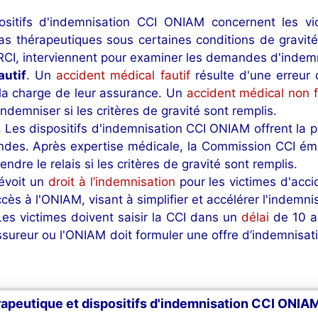
ositifs d'indemnisation CCI ONIAM concernent les vi
as thérapeutiques sous certaines conditions de gravit
CI, interviennent pour examiner les demandes d'indemn
autif
. Un
accident médical fautif
résulte d'une erreur
 la charge de leur assurance. Un
accident médical non f
demniser si les critères de gravité sont remplis.
. Les dispositifs d'indemnisation CCI ONIAM offrent la p
des. Après expertise médicale, la Commission CCI émet
dre le relais si les critères de gravité sont remplis.
révoit un
droit à l’indemnisation
pour les victimes d'acci
ccès à l'ONIAM, visant à simplifier et accélérer l'indemni
Les victimes doivent saisir la CCI dans un
délai
de 10 a
'assureur ou l'ONIAM doit formuler une offre d’indemnisa
érapeutique et dispositifs d'indemnisation CCI ONIA