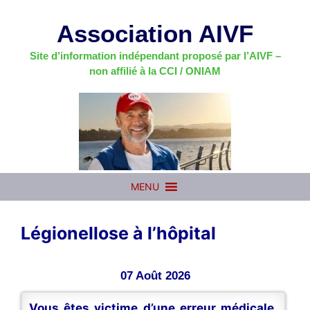
Aller
au
Association AIVF
contenu
Site d’information indépendant proposé par l’AIVF –
non affilié à la CCI / ONIAM
MENU
Légionellose à l’hôpital
07 Août 2026
Vous êtes victime d’une erreur médicale,