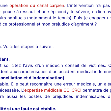
s une
opération du canal carpien
. L’intervention n’a pa
 pouce à ressaut et une épicondylite sévère, en lien av
oisirs habituels (notamment le tennis). Puis-je engager
dice professionnel et mon préjudice d’agrément ?
 Voici les étapes à suivre :
dant.
 sollicitez l'avis d'un médecin conseil de victimes. C
dent aux caractérisques d'un accident médical indemni
nciliation et d’Indemnisation).
able. Elle peut reconnaître une erreur médicale, un alé
écessaire. L'
expertise médicale CCI CRCI
permettra de p
era aussi les postes de préjudices indemnisables do
té si une faute est établie.