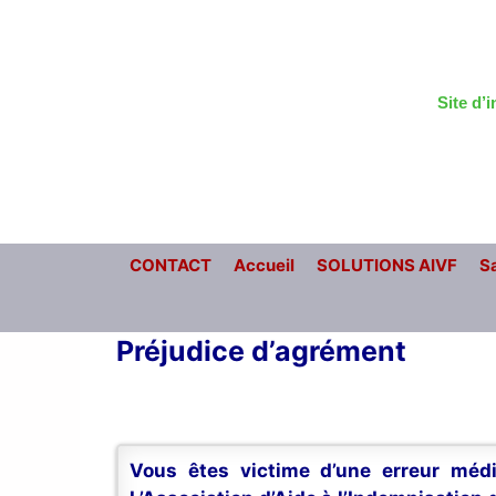
Aller
au
contenu
Site d’
CONTACT
Accueil
SOLUTIONS AIVF
Sa
Préjudice d’agrément
Vous êtes victime d’une erreur médi