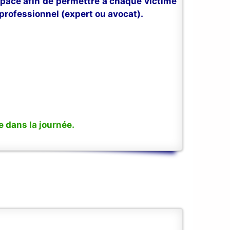
space afin de permettre à chaque victime
professionnel (expert ou avocat).
 dans la journée.