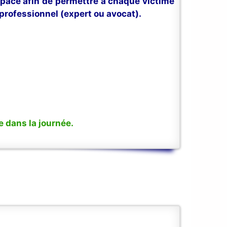
space afin de permettre à chaque victime
professionnel (expert ou avocat).
 dans la journée.