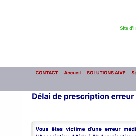
Aller
au
contenu
Site d’
CONTACT
Accueil
SOLUTIONS AIVF
Sa
Délai de prescription erreu
Vous êtes victime d’une erreur médi