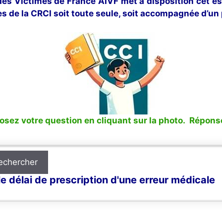
 des Victimes de France AIVF met à disposition cet e
s de la CRCI soit toute seule, soit accompagnée d’un 
sez votre question en cliquant sur la photo. Réponse
echercher
e délai de prescription d'une erreur médicale