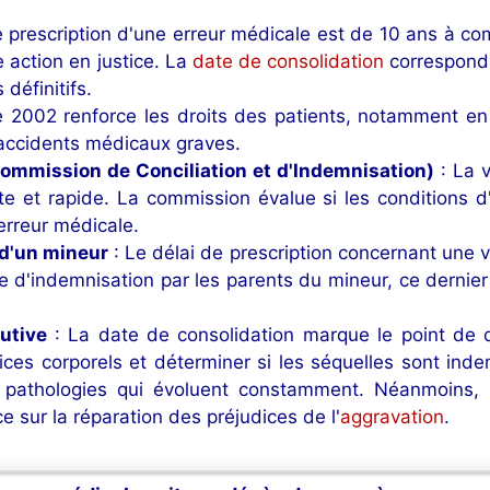
e prescription d'une erreur médicale est de 10 ans à co
e action en justice. La
date de consolidation
correspond 
définitifs.
 2002 renforce les droits des patients, notamment en f
'accidents médicaux graves.
ommission de Conciliation et d'Indemnisation)
: La 
te et rapide. La commission évalue si les conditions 
'erreur médicale.
 d'un mineur
: Le délai de prescription concernant une 
e d'indemnisation par les parents du mineur, ce dernier a 
lutive
: La date de consolidation marque le point de d
dices corporels et déterminer si les séquelles sont inde
pathologies qui évoluent constamment. Néanmoins, l'
e sur la réparation des préjudices de l'
aggravation
.