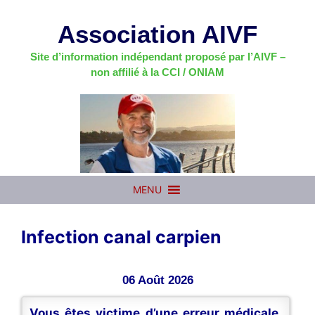
Aller
au
Association AIVF
contenu
Site d’information indépendant proposé par l’AIVF –
non affilié à la CCI / ONIAM
MENU
Infection canal carpien
06 Août 2026
Vous êtes victime d’une erreur médicale,