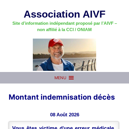
Aller
au
Association AIVF
contenu
Site d’information indépendant proposé par l’AIVF –
non affilié à la CCI / ONIAM
MENU
Montant indemnisation décès
08 Août 2026
Vous êtes victime d’une erreur médicale,