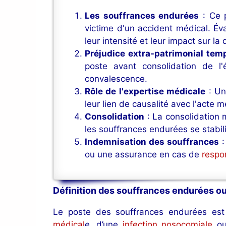
Les souffrances endurées
: Ce p
victime d'un accident médical. Év
leur intensité et leur impact sur la 
Préjudice extra-patrimonial tem
poste avant consolidation de l'
convalescence.
Rôle de l'expertise médicale
: Un
leur lien de causalité avec l'acte 
Consolidation
: La consolidation m
les souffrances endurées se stabil
Indemnisation des souffrances
:
ou une assurance en cas de
respo
Définition des souffrances endurées ou
Le poste des souffrances endurées est 
médical
e, d’une
infection nosocomiale
ou