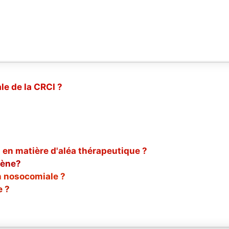
le de la CRCI ?
 en matière d'aléa thérapeutique ?
gène?
n nosocomiale ?
e ?