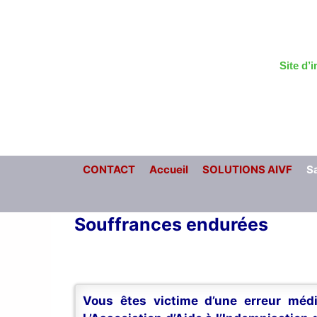
Aller
au
contenu
Site d’
CONTACT
Accueil
SOLUTIONS AIVF
Sa
Souffrances endurées
Vous êtes victime d’une erreur médi