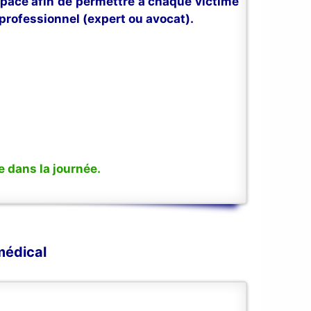
space afin de permettre à chaque victime
professionnel (expert ou avocat).
 dans la journée.
médical