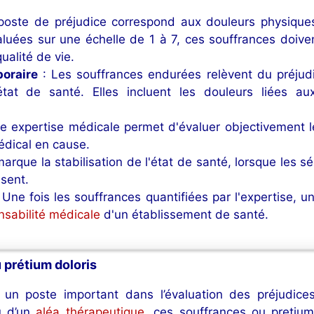
oste de préjudice correspond aux douleurs physiques
aluées sur une échelle de 1 à 7, ces souffrances doiv
qualité de vie.
poraire
: Les souffrances endurées relèvent du préjudi
état de santé. Elles incluent les douleurs liées au
e expertise médicale permet d'évaluer objectivement 
médical en cause.
arque la stabilisation de l'état de santé, lorsque les s
isent.
 Une fois les souffrances quantifiées par l'expertise, 
nsabilité médicale
d'un établissement de santé.
 prétium doloris
un poste important dans l’évaluation des préjudices
 d’un
aléa thérapeutique
, ces souffrances ou pretium 