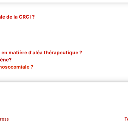
le de la CRCI ?
 en matière d'aléa thérapeutique ?
gène?
 nosocomiale ?
ress
T