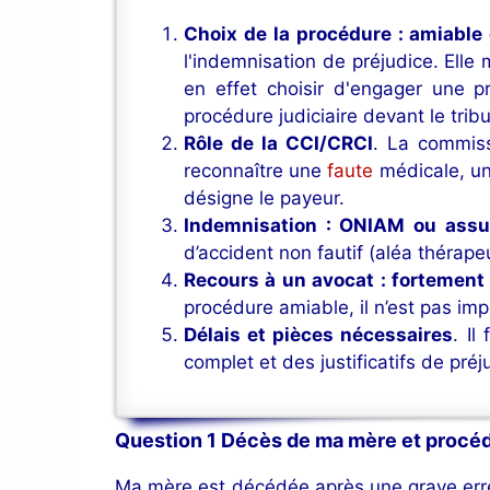
Choix de la procédure : amiable 
l'indemnisation de préjudice. Elle 
en effet choisir d'engager une 
procédure judiciaire devant le trib
Rôle de la CCI/CRCI
. La commiss
reconnaître une
faute
médicale, u
désigne le payeur.
Indemnisation : ONIAM ou assu
d’accident non fautif (aléa thérapeut
Recours à un avocat : fortemen
procédure amiable, il n’est pas imp
Délais et pièces nécessaires
. Il
complet et des justificatifs de pr
Question 1 Décès de ma mère et procédu
Ma mère est décédée après une grave erreur