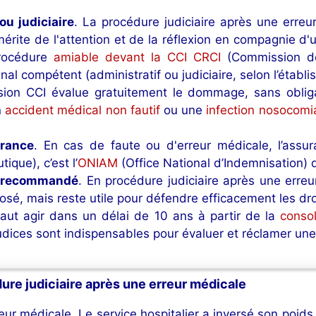
ou judiciaire
. La procédure judiciaire après une erreu
mérite de l'attention et de la réflexion en compagnie d'
procédure
amiable devant la CCI CRCI
(Commission de 
unal compétent (administratif ou judiciaire, selon l’étab
ion CCI évalue gratuitement le dommage, sans obligat
n
accident médical non fautif
ou une
infection nosocomi
rance
. En cas de faute ou d'erreur médicale, l’assu
ique), c’est l’
ONIAM
(Office National d’Indemnisation) 
t recommandé
. En procédure judiciaire après une erreur
osé, mais reste utile pour défendre efficacement les droi
 faut agir dans un délai de 10 ans à partir de la
conso
éjudices sont indispensables pour évaluer et réclamer un
re judiciaire après une erreur médicale
 médicale. Le service hospitalier a inversé son poids e