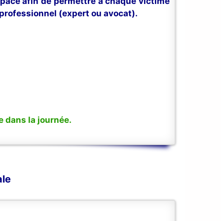
space afin de permettre à chaque victime
professionnel (expert ou avocat).
 dans la journée.
ale