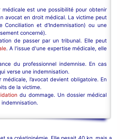
r médicale est une possibilité pour obtenir
un avocat en droit médical. La victime peut
Conciliation et d’Indemnisation) ou une
lissement concerné).
ion de passer par un tribunal. Elle peut
ale
. A l'issue d'une expertise médicale, elle
rance du professionnel indemnise. En cas
qui verse une indemnisation.
 médicale, l’avocat devient obligatoire. En
ts de la victime.
lidation
du dommage. Un dossier médical
e indemnisation.
t sa créatininémie. Elle pesait 40 kg, mais a