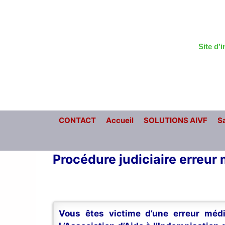
Aller
au
contenu
Site d’
CONTACT
Accueil
SOLUTIONS AIVF
Sa
Procédure judiciaire erreur
Vous êtes victime d’une erreur médi