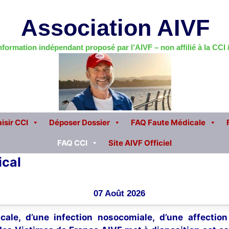
Association AIVF
information indépendant proposé par l’AIVF – non affilié à la CCI
isir CCI
Déposer Dossier
FAQ Faute Médicale
FAQ CCI
Site AIVF Officiel
ical
07 Août 2026
cale, d’une infection nosocomiale, d’une affectio