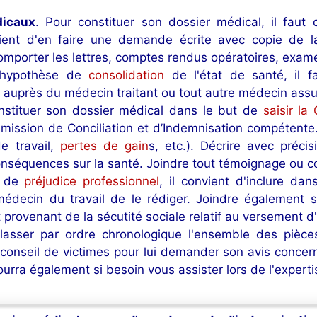
dicaux
. Pour constituer son dossier médical, il fau
ient d'en faire une demande écrite avec copie de la
 comporter les lettres, comptes rendus opératoires, exa
l'hypothèse de
consolidation
de l'état de santé, il f
e auprès du médecin traitant ou tout autre médecin assur
nstituer son dossier médical dans le but de
saisir la
ission de Conciliation et d’Indemnisation compétente. J
de travail,
pertes de gain
s, etc.). Décrire avec préci
séquences sur la santé. Joindre tout témoignage ou co
 de
préjudice professionnel
, il convient d'inclure dan
médecin du travail de le rédiger. Joindre également s'
 provenant de la sécutité sociale relatif au versement d
Classer par ordre chronologique l'ensemble des pièc
conseil de victimes pour lui demander son avis concer
 pourra également si besoin vous assister lors de l'expert