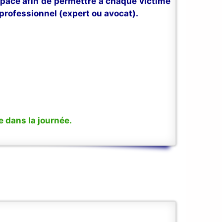
space afin de permettre à chaque victime
professionnel (expert ou avocat).
 dans la journée.