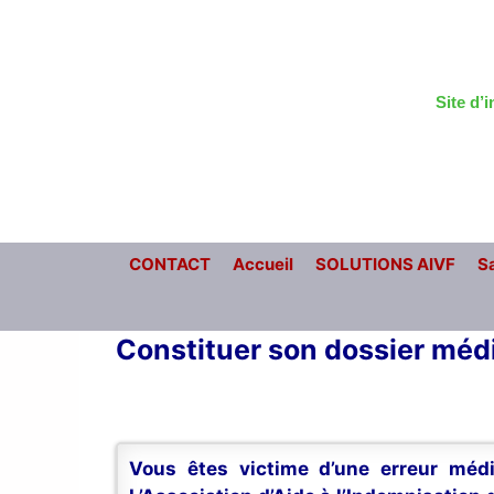
Aller
au
contenu
Site d’
CONTACT
Accueil
SOLUTIONS AIVF
Sa
Constituer son dossier méd
Vous êtes victime d’une erreur médi