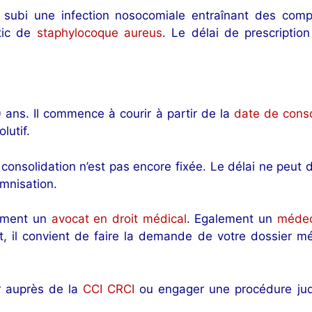
 subi une infection nosocomiale entraînant des compli
stic de
staphylocoque aureus
. Le délai de prescriptio
0 ans. Il commence à courir à partir de la
date de conso
lutif.
 la consolidation n’est pas encore fixée. Le délai ne p
emnisation.
ement un
avocat en droit médical
. Egalement un
médec
, il convient de faire la demande de votre dossier mé
r auprès de la
CCI CRCI
ou engager une procédure judi