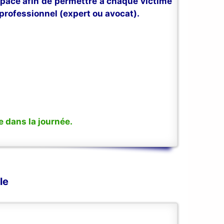
space afin de permettre à chaque victime
professionnel (expert ou avocat).
 dans la journée.
le