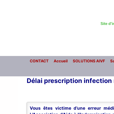
Aller
au
contenu
Site d’
CONTACT
Accueil
SOLUTIONS AIVF
Sa
Délai prescription infectio
Vous êtes victime d’une erreur médi