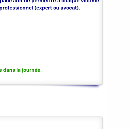
space afin de permettre à chaque victime
professionnel (expert ou avocat).
 dans la journée.