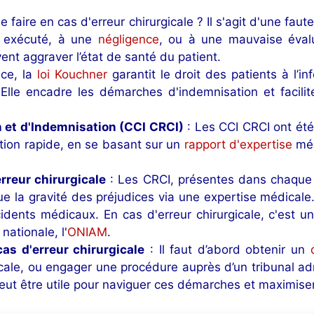
e faire en cas d'erreur chirurgicale ? Il s'agit d'une fau
l exécuté, à une
négligence
, ou à une mauvaise évalu
nt aggraver l’état de santé du patient.
ce, la
loi Kouchner
garantit le droit des patients à l’
lle encadre les démarches d'indemnisation et facilite
 et d'Indemnisation (CCI CRCI)
: Les CCI CRCI ont été
ation rapide, en se basant sur un
rapport d'expertise
méd
rreur chirurgicale
: Les CRCI, présentes dans chaque
e la gravité des préjudices via une expertise médicale.
cidents médicaux. En cas d'erreur chirurgicale, c'est 
 nationale, l'
ONIAM
.
s d'erreur chirurgicale
: Il faut d’abord obtenir un
ale, ou engager une procédure auprès d’un tribunal admi
t être utile pour naviguer ces démarches et maximiser