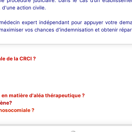
une procédure judiciaire. Dans le cas d’un établissemen
 d'une action civile.
 médecin expert indépendant pour appuyer votre de
 maximiser vos chances d'indemnisation et obtenir répar
le de la CRCI ?
 en matière d'aléa thérapeutique ?
gène?
 nosocomiale ?