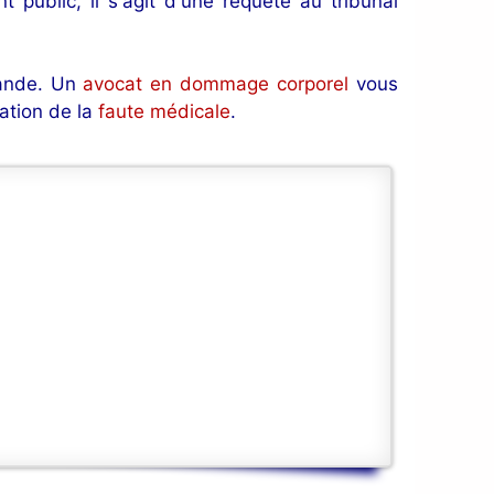
t public, il s'agit d'une requête au tribunal
mande. Un
avocat en dommage corporel
vous
ation de la
faute médicale
.