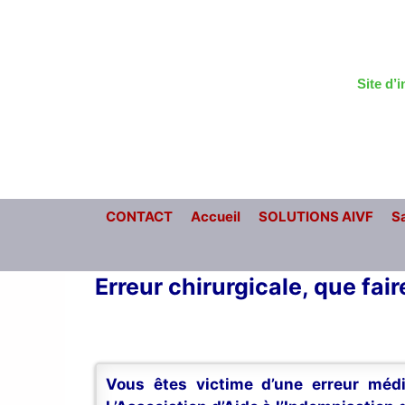
Aller
au
contenu
Site d’
CONTACT
Accueil
SOLUTIONS AIVF
Sa
Erreur chirurgicale, que fair
Vous êtes victime d’une erreur médi