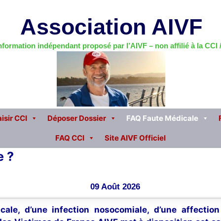
Association AIVF
information indépendant proposé par l’AIVF – non affilié à la CCI
isir CCI
Déposer Dossier
FAQ Faute Médicale
FAQ CCI
Site AIVF Officiel
e ?
09 Août 2026
cale, d’une infection nosocomiale, d’une affectio