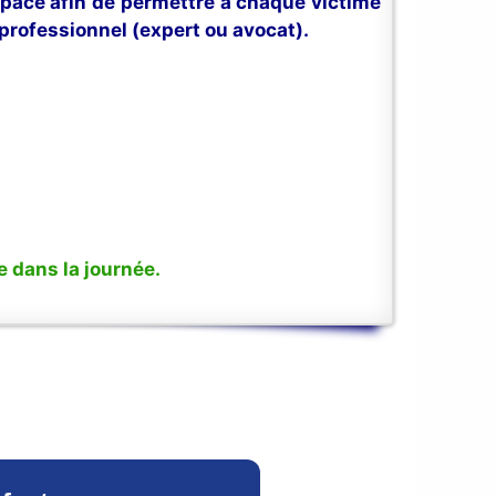
space afin de permettre à chaque victime
professionnel (expert ou avocat).
 dans la journée.