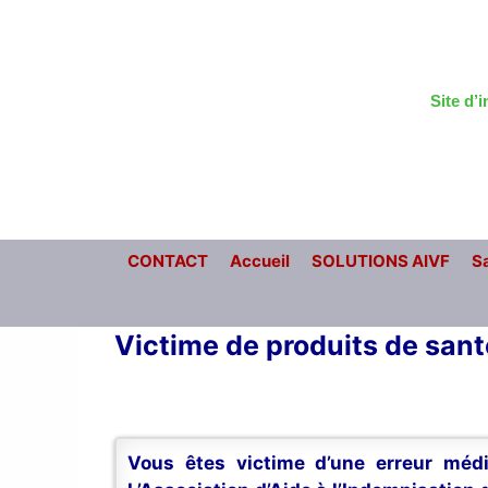
Aller
au
contenu
Site d’
CONTACT
Accueil
SOLUTIONS AIVF
Sa
Victime de produits de san
Vous êtes victime d’une erreur médi