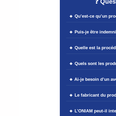
❓ Ques
🔹 Qu’est-ce qu’un pro
🔹 Puis-je être indemn
🔹 Quelle est la procé
🔹 Quels sont les pro
🔹 Ai-je besoin d’un a
🔹 Le fabricant du prod
🔹 L’ONIAM peut-il int