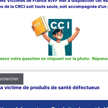
 des Victimes de France AIVF met à disposition cet e
s de la CRCI soit toute seule, soit accompagnée d’un 
sez votre question en cliquant sur la photo. Réponse
echercher
a victime de produits de santé défectueux