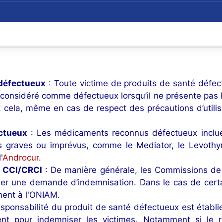
 défectueux
: Toute victime de produits de santé défe
t considéré comme défectueux lorsqu’il ne présente pas
 Et cela, même en cas de respect des précautions d’utili
ctueux
: Les médicaments reconnus défectueux inclue
es graves ou imprévus, comme le Mediator, le Levothy
'
Androcur
.
a CCI/CRCI
: De manière générale, les Commissions de C
r une demande d’indemnisation. Dans le cas de certain
ment à l'ONIAM.
esponsabilité du produit de santé défectueux est établie,
ent pour indemniser les victimes. Notamment si le r