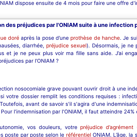
ONIAM dispose ensuite de 4 mois pour faire une offre d'
n des préjudices par l'ONIAM suite à une infection 
que doré
après la pose d’une
prothèse de hanche
. Je s
nausées, diarrhée,
préjudice sexuel
). Désormais, je ne 
s et je ne peux plus voir ma fille sans aide. J’ai en
préjudices par l’ONIAM ?
fection nosocomiale grave pouvant ouvrir droit à une in
si votre dossier remplit les conditions requises : infe
 Toutefois, avant de savoir s'il s'agira d'une indemnisa
. Pour l'indemnisation par l'ONIAM, il faut atteindre 24% 
autonomie, vos douleurs, votre
préjudice d’agrément
(
s poste par poste selon le
référentiel
ONIAM. L’âge, la 