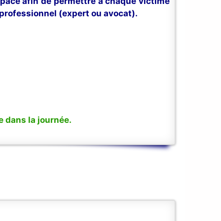
space afin de permettre à chaque victime
professionnel (expert ou avocat).
 dans la journée.