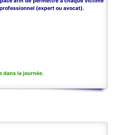
space afin de permettre à chaque victime
professionnel (expert ou avocat).
 dans la journée.