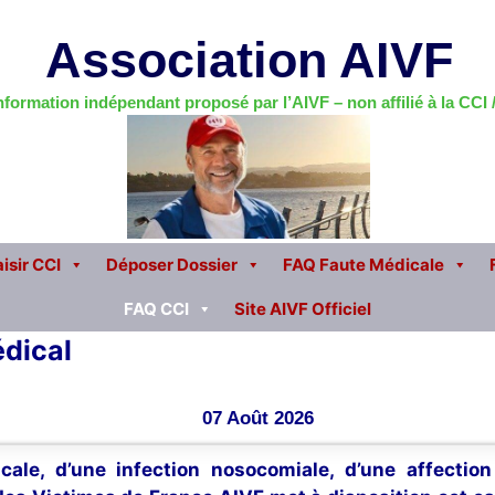
Association AIVF
information indépendant proposé par l’AIVF – non affilié à la CCI
isir CCI
Déposer Dossier
FAQ Faute Médicale
FAQ CCI
Site AIVF Officiel
édical
07 Août 2026
cale, d’une infection nosocomiale, d’une affectio