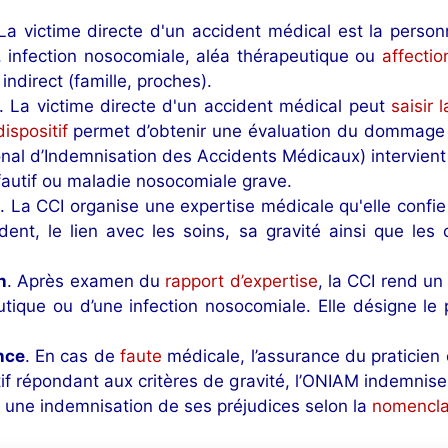
 La victime directe d'un accident médical est la pers
e, infection nosocomiale, aléa thérapeutique ou
affectio
 indirect (famille, proches).
. La victime directe d'un accident médical peut
saisir 
dispositif
permet d’obtenir une évaluation du dommage 
onal d’Indemnisation des Accidents Médicaux) intervient
fautif ou maladie nosocomiale grave.
I
. La CCI organise une expertise médicale qu'elle confi
dent, le lien avec les soins, sa gravité ainsi que les
n
. Après examen du
rapport d’expertise
, la CCI rend un
tique ou d’une infection nosocomiale. Elle désigne le 
nce
. En cas de
faute
médicale, l’assurance du praticien 
f répondant aux critères de gravité, l’ONIAM indemnise a
it une indemnisation de ses préjudices selon la
nomenclat