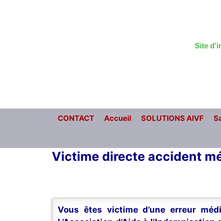
Aller
au
contenu
Site d’
CONTACT
Accueil
SOLUTIONS AIVF
Sa
Victime directe accident m
Vous êtes victime d’une erreur médi