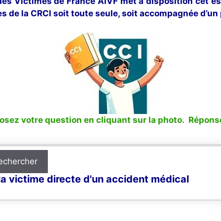
 des Victimes de France AIVF met à disposition cet e
s de la CRCI soit toute seule, soit accompagnée d’un 
sez votre question en cliquant sur la photo. Réponse
echercher
a victime directe d'un accident médical