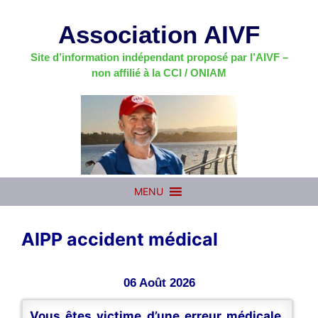
Aller
au
Association AIVF
contenu
Site d’information indépendant proposé par l’AIVF –
non affilié à la CCI / ONIAM
MENU
AIPP accident médical
06 Août 2026
Vous êtes victime d’une erreur médicale,