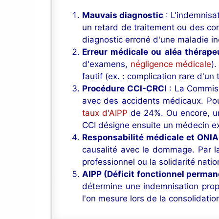
Mauvais diagnostic
: L'indemnisat
un retard de traitement ou des co
diagnostic erroné d'une maladie in
Erreur médicale ou aléa thérape
d'examens,
négligence médicale
)
fautif (ex. : complication rare d'un 
Procédure CCI-CRCI
: La Commiss
avec des accidents médicaux. Pour 
taux d'AIPP
de 24%. Ou encore, un 
CCI désigne ensuite un médecin expe
Responsabilité médicale et ONI
causalité avec le dommage. Par l
professionnel ou la solidarité nation
AIPP (Déficit fonctionnel perman
détermine une indemnisation propo
l'on mesure lors de la consolidati