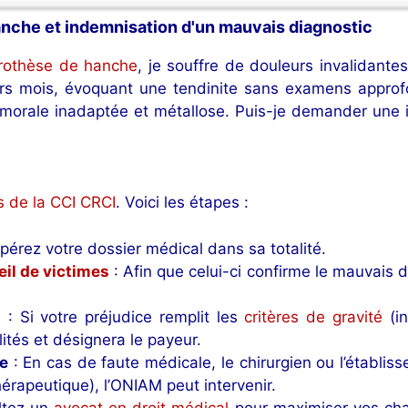
anche et indemnisation d'un mauvais diagnostic
rothèse de hanche
, je souffre de douleurs invalidant
eurs mois, évoquant une tendinite sans examens approf
fémorale inadaptée et métallose. Puis-je demander une
s de la CCI CRCI
. Voici les étapes :
pérez votre dossier médical dans sa totalité.
il de victimes
: Afin que celui-ci confirme le mauvais d
I
: Si votre préjudice remplit les
critères de gravité
(in
ités et désignera le payeur.
le
: En cas de faute médicale, le chirurgien ou l’établis
hérapeutique), l’ONIAM peut intervenir.
ltez un
avocat en droit médical
pour maximiser vos cha