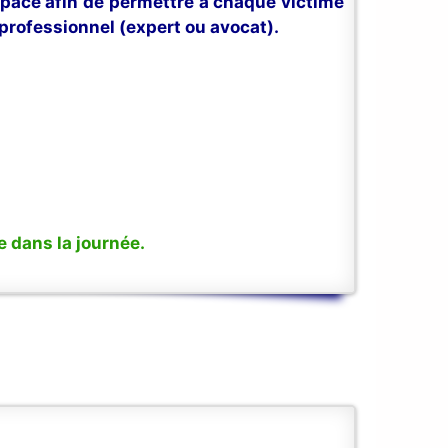
space afin de permettre à chaque victime
professionnel (expert ou avocat).
 dans la journée.