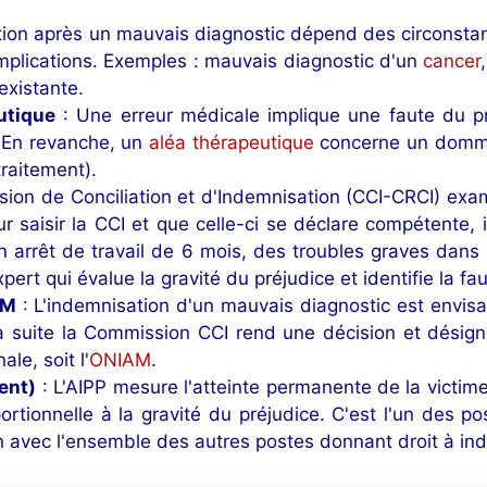
ion après un mauvais diagnostic dépend des circonstance
mplications. Exemples : mauvais diagnostic d'un
cancer
existante.
utique
: Une erreur médicale implique une faute du pro
. En revanche, un
aléa thérapeutique
concerne un dommag
traitement).
ion de Conciliation et d'Indemnisation (CCI-CRCI) exa
saisir la CCI et que celle-ci se déclare compétente, il 
arrêt de travail de 6 mois, des troubles graves dans 
rt qui évalue la gravité du préjudice et identifie la fau
AM
: L'indemnisation d'un mauvais diagnostic est envisage
a suite la Commission CCI rend une décision et désign
ale, soit l'
ONIAM
.
ent)
: L'AIPP mesure l'atteinte permanente de la victim
rtionnelle à la gravité du préjudice. C'est l'un des p
on avec l'ensemble des autres postes donnant droit à in