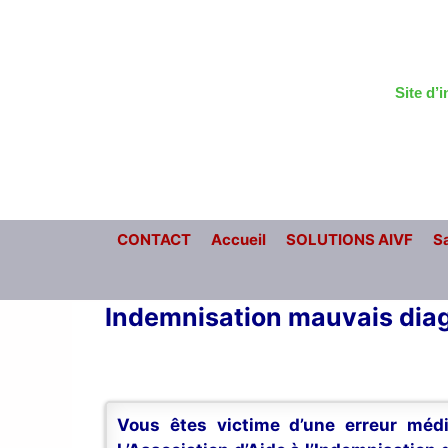
Aller
au
contenu
Site d’
CONTACT
Accueil
SOLUTIONS AIVF
Sa
Indemnisation mauvais dia
Vous êtes victime d’une erreur médi