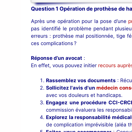
Question 1 Opération de prothèse de h
Après une opération pour la pose d’une
p
pas identifié le problème pendant plusi
erreurs : prothèse mal positionnée, tige 
ces complications ?
Réponse d’un avocat
:
En effet, vous pouvez initier
recours auprè
Rassemblez vos documents
: Récu
Sollicitez l'avis d'un
médecin conse
avec vos douleurs et handicaps.
Engagez une procédure CCI-CRC
commission évaluera les responsabil
Explorez la responsabilité médica
de complication imprévisible (aléa t
Faites-vous accompagner
: Consu