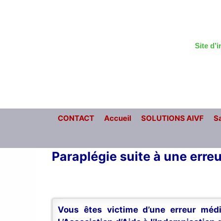
Aller
au
contenu
Site d’
CONTACT
Accueil
SOLUTIONS AIVF
Sa
Paraplégie suite à une erreu
Vous êtes victime d’une erreur médi