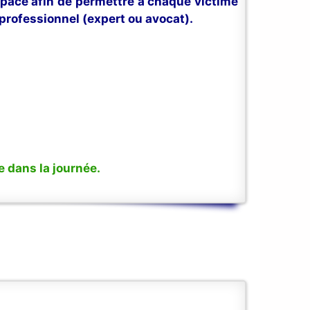
space afin de permettre à chaque victime
professionnel (expert ou avocat).
 dans la journée.