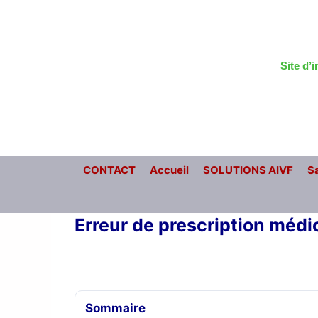
Aller
au
contenu
Site d’
CONTACT
Accueil
SOLUTIONS AIVF
Sa
Erreur de prescription mé
Sommaire