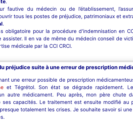
ute
.
reur fautive du médecin ou de l’établissement, l’as
 couvrir tous les postes de préjudice, patrimoniaux et ext
al
.
s obligatoire pour la procédure d'indemnisation en
ire assister. Il en va de même du médecin conseil de vic
rtise médicale par la CCI CRCI.
du préjudice suite à une erreur de prescription mé
ernant une erreur possible de prescription médicamente
ine
et Tégrétol. Son état se dégrade rapidement. Le
 d’un autre médicament. Peu après, mon père chute d
 ses capacités. Le traitement est ensuite modifié au 
presque totalement les crises. Je souhaite savoir si un
es.