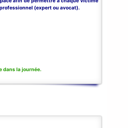
space afin de permettre à chaque victime
professionnel (expert ou avocat).
 dans la journée.