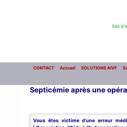
Aller
au
contenu
Site d’
CONTACT
Accueil
SOLUTIONS AIVF
Sa
Septicémie après une opéra
Vous êtes victime d’une erreur médi