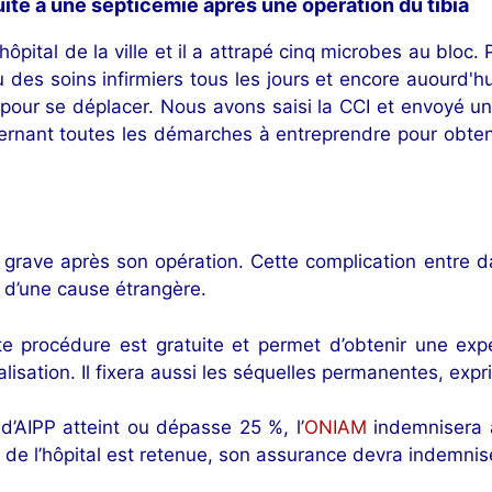
te à une septicémie après une opération du tibia
ôpital de la ville et il a attrapé cinq microbes au bloc. P
 des soins infirmiers tous les jours et encore auourd'hui
 pour se déplacer. Nous avons saisi la CCI et envoyé u
ernant toutes les démarches à entreprendre pour obten
 grave après son opération. Cette complication entre d
e d’une cause étrangère.
te procédure est gratuite et permet d’obtenir une exp
italisation. Il fixera aussi les séquelles permanentes, ex
d’AIPP atteint ou dépasse 25 %, l’
ONIAM
indemnisera au
é de l’hôpital est retenue, son assurance devra indemnis