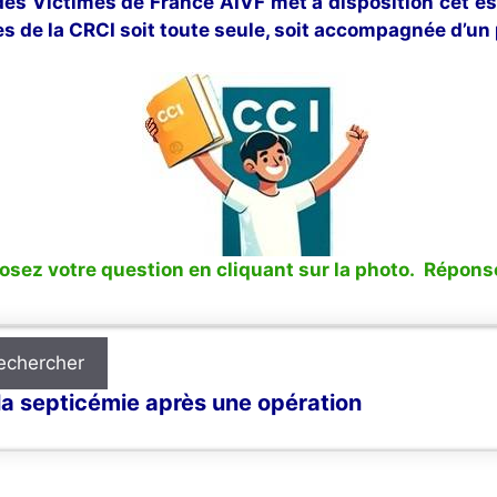
 des Victimes de France AIVF met à disposition cet e
s de la CRCI soit toute seule, soit accompagnée d’un 
sez votre question en cliquant sur la photo. Réponse
echercher
la septicémie après une opération