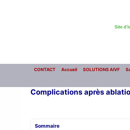
Aller
au
contenu
Site d’
CONTACT
Accueil
SOLUTIONS AIVF
Sa
Complications après ablatio
Sommaire