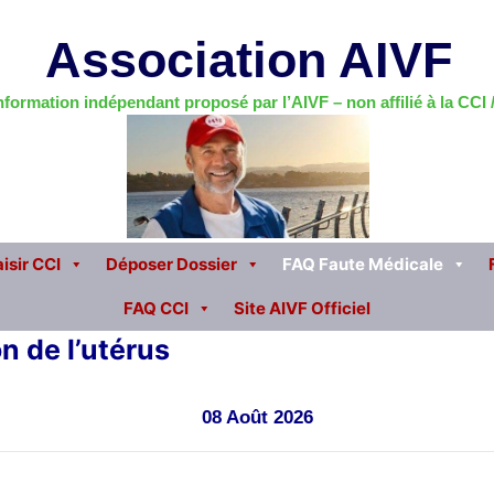
Association AIVF
information indépendant proposé par l’AIVF – non affilié à la CCI
isir CCI
Déposer Dossier
FAQ Faute Médicale
FAQ CCI
Site AIVF Officiel
n de l’utérus
08 Août 2026