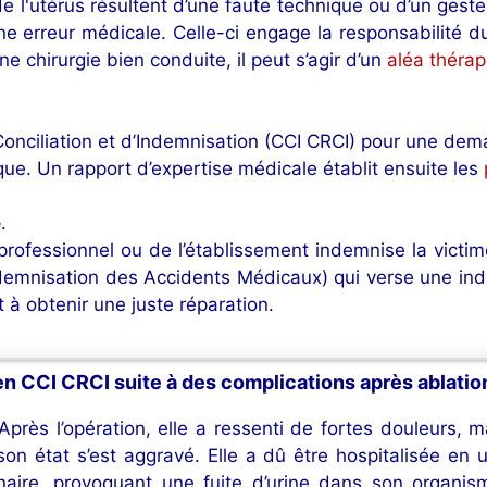
e l'utérus résultent d’une faute technique ou d’un gest
’une erreur médicale. Celle-ci engage la responsabilité d
e chirurgie bien conduite, il peut s’agir d’un
aléa théra
onciliation et d’Indemnisation (CCI CRCI) pour une dem
ique. Un rapport d’expertise médicale établit ensuite les
e
.
professionnel ou de l’établissement indemnise la victim
ndemnisation des Accidents Médicaux) qui verse une ind
t à obtenir une juste réparation.
n CCI CRCI suite à des complications après ablation
près l’opération, elle a ressenti de fortes douleurs, m
son état s’est aggravé. Elle a dû être hospitalisée e
inaire, provoquant une fuite d’urine dans son organism