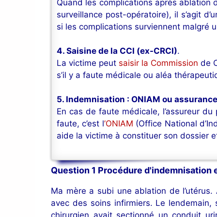
Quand les complications après ablation d
surveillance post-opératoire), il s’agit d
si les complications surviennent malgré un
4. Saisine de la CCI (ex-CRCI)
.
La victime peut
saisir la Commission
de C
s’il y a faute médicale ou aléa thérapeut
5. Indemnisation : ONIAM ou assuranc
En cas de faute médicale, l’assureur du 
faute, c’est l
’ONIAM
(Office National d’I
aide la victime à constituer son dossier e
Question 1 Procédure d'indemnisation e
Ma mère a subi une ablation de l’utérus. A
avec des soins infirmiers. Le lendemain, 
chirurgien avait sectionné un conduit ur